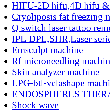
HIFU-2D hifu,4D hifu &
Cryoliposis fat freezing
Q switch laser tattoo re
IPL DPL,SHR,Laser seri
Emsculpt machine
Rf microneedling machi
Skin analyzer machine
LPG-btl-velashape mach
ENDOSPHERES THERAPY
Shock wave