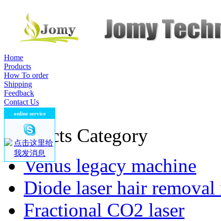
Home
Products
How To order
Shipping
Feedback
Contact Us
contact us
online service
company name
Products Category
Venus legacy machine
Diode laser hair removal
Fractional CO2 laser