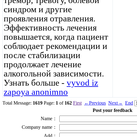
тремор, тревогу, болевой
синдром и другие
проявления отравления.
Эффективность лечения
повышается, когда пациент
соблюдает рекомендации и
после стабилизации
продолжает лечение
алкогольной зависимости.
Узнать больше -
vyvod iz
zapoya anonimno
Total Message:
1619
Page:
1
of
162
First
←Previous
Next→
End
Post your feedback
Name：
Company name：
Add：